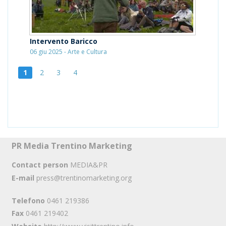
Intervento Baricco
06 giu 2025 - Arte e Cultura
1
2
3
4
PR Media Trentino Marketing
Contact person
MEDIA&PR
E-mail
press@trentinomarketing.org
Telefono
0461 219386
Fax
0461 219402